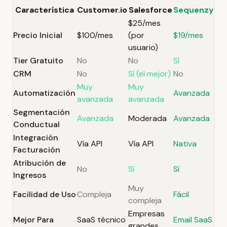
Característica
Customer.io
Salesforce
Sequenzy
$25/mes
Precio Inicial
$100/mes
(por
$19/mes
usuario)
Tier Gratuito
No
No
Sí
CRM
No
Sí (el mejor)
No
Muy
Muy
Automatización
Avanzada
avanzada
avanzada
Segmentación
Avanzada
Moderada
Avanzada
Conductual
Integración
Vía API
Vía API
Nativa
Facturación
Atribución de
No
Sí
Sí
Ingresos
Muy
Facilidad de Uso
Compleja
Fácil
compleja
Empresas
Mejor Para
SaaS técnico
Email SaaS
grandes