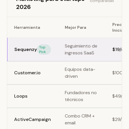
comparadas
2026
Precio
Herramienta
Mejor Para
Inicial
Seguimiento de
Top
Sequenzy
$19/me
Pick
ingresos SaaS
Equipos data-
Customer.io
$100/m
driven
Fundadores no
Loops
$49/me
técnicos
Combo CRM +
ActiveCampaign
$29/me
email