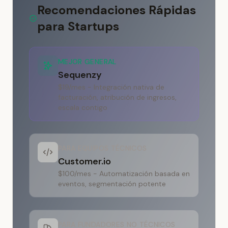
Recomendaciones Rápidas
para Startups
MEJOR GENERAL
Sequenzy
$19/mes - Integración nativa de
facturación, atribución de ingresos,
escala contigo
PARA EQUIPOS TÉCNICOS
Customer.io
$100/mes - Automatización basada en
eventos, segmentación potente
PARA FUNDADORES NO TÉCNICOS