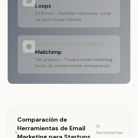
Loops
$49/mes - Plantillas hermosas, curva
de aprendizaje mínima
PARA STARTUPS BOOTSTRAPPED
Mailchimp
Tier gratuito - Prueba email marketing
antes de comprometer presupuesto
Comparación de
15
Herramientas de Email
herramientas
Marketing para Startups