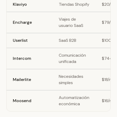
Klaviyo
Tiendas Shopify
$20/me
Viajes de
Encharge
$79/me
usuario SaaS
Userlist
SaaS B2B
$100+/
Comunicación
Intercom
$74+/m
unificada
Necesidades
Mailerlite
$18/mes
simples
Automatización
Moosend
$16/me
económica