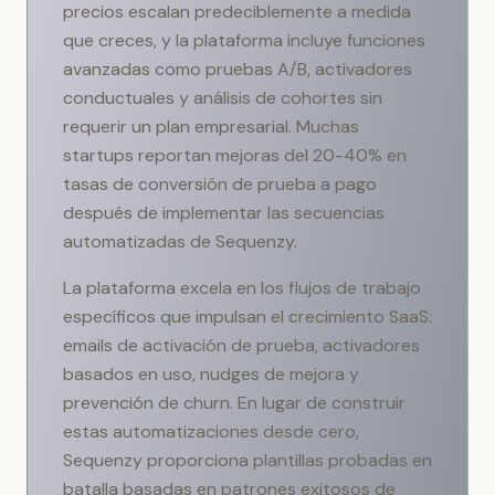
precios escalan predeciblemente a medida
que creces, y la plataforma incluye funciones
avanzadas como pruebas A/B, activadores
conductuales y análisis de cohortes sin
requerir un plan empresarial. Muchas
startups reportan mejoras del 20-40% en
tasas de conversión de prueba a pago
después de implementar las secuencias
automatizadas de Sequenzy.
La plataforma excela en los flujos de trabajo
específicos que impulsan el crecimiento SaaS:
emails de activación de prueba, activadores
basados en uso, nudges de mejora y
prevención de churn. En lugar de construir
estas automatizaciones desde cero,
Sequenzy proporciona plantillas probadas en
batalla basadas en patrones exitosos de