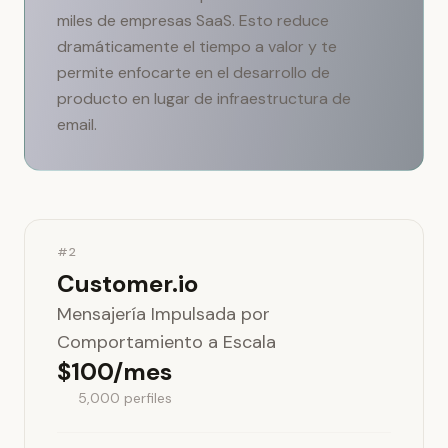
miles de empresas SaaS. Esto reduce
dramáticamente el tiempo a valor y te
permite enfocarte en el desarrollo de
producto en lugar de infraestructura de
email.
#2
Customer.io
Mensajería Impulsada por
Comportamiento a Escala
$100/mes
5,000 perfiles