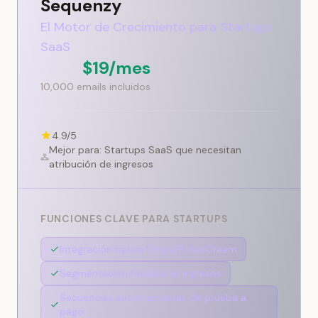
Sequenzy
El Motor de Crecimiento para Startups
SaaS
$19/mes
10,000 emails incluidos
4.9/5
Mejor para: Startups SaaS que necesitan
atribución de ingresos
FUNCIONES CLAVE PARA STARTUPS
Integración nativa Stripe/Polar/Creem
Segmentación basada en ingresos
Secuencias automatizadas de prueba a
pago