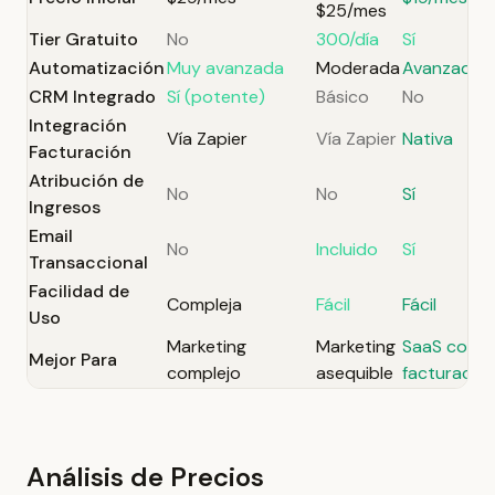
$25/mes
Tier Gratuito
No
300/día
Sí
Automatización
Muy avanzada
Moderada
Avanzada
CRM Integrado
Sí (potente)
Básico
No
Integración
Vía Zapier
Vía Zapier
Nativa
Facturación
Atribución de
No
No
Sí
Ingresos
Email
No
Incluido
Sí
Transaccional
Facilidad de
Compleja
Fácil
Fácil
Uso
Marketing
Marketing
SaaS con
Mejor Para
complejo
asequible
facturació
Análisis de Precios