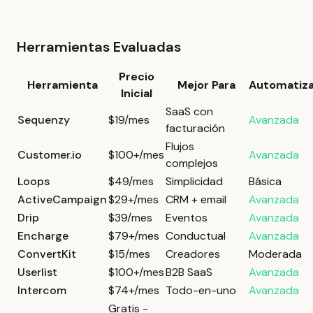
Herramientas Evaluadas
Precio
Herramienta
Mejor Para
Automatiza
Inicial
SaaS con
Sequenzy
$19/mes
Avanzada
facturación
Flujos
Customer.io
$100+/mes
Avanzada
complejos
Loops
$49/mes
Simplicidad
Básica
ActiveCampaign
$29+/mes
CRM + email
Avanzada
Drip
$39/mes
Eventos
Avanzada
Encharge
$79+/mes
Conductual
Avanzada
ConvertKit
$15/mes
Creadores
Moderada
Userlist
$100+/mes
B2B SaaS
Avanzada
Intercom
$74+/mes
Todo-en-uno
Avanzada
Gratis -