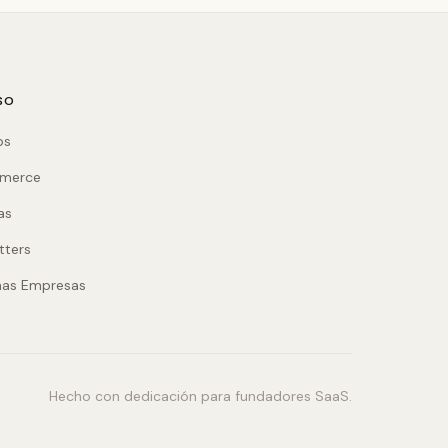
SO
ps
mmerce
as
tters
ñas Empresas
Hecho con dedicación para fundadores SaaS.