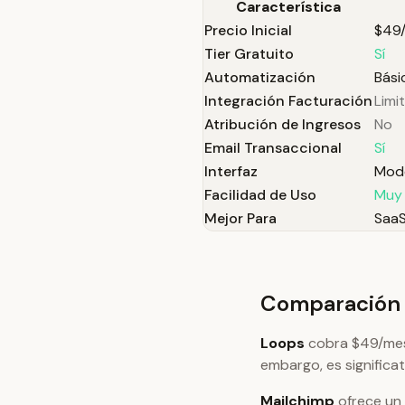
Característica
Precio Inicial
$49
Tier Gratuito
Sí
Automatización
Bási
Integración Facturación
Limi
Atribución de Ingresos
No
Email Transaccional
Sí
Interfaz
Mode
Facilidad de Uso
Muy 
Mejor Para
Saa
Comparación 
Loops
cobra $49/mes p
embargo, es significa
Mailchimp
ofrece un 