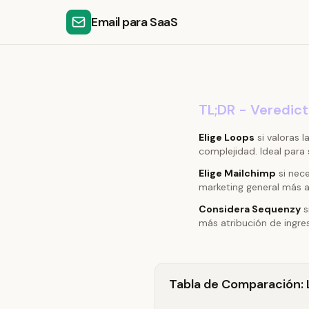
Email para SaaS
TL;DR - Veredic
Elige Loops
si valoras l
complejidad. Ideal para
Elige Mailchimp
si nece
marketing general más al
Considera Sequenzy
s
más atribución de ingre
Tabla de Comparación: 