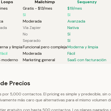
Loops
Mailchimp
Sequenzy
/mes
Gratis - $13/mes
$19/mes
Sí
Sí
ca
Moderada
Avanzada
tada
Vía Zapier
Nativa
No
Sí
Separado
Sí
rna y limpia
Funcional pero compleja
Moderna y limpia
fácil
Moderada
Fácil
S moderno
Marketing general
SaaS con facturación
de Precios
or 5,000 contactos. El pricing es simple y predecible, sin c
tivamente más caro que alternativas para el mismo volumen 
tier gratuito con hasta 500 contactos. Los planes pagados