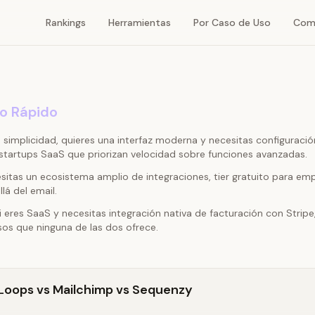
Rankings
Herramientas
Por Caso de Uso
Com
to Rápido
a simplicidad, quieres una interfaz moderna y necesitas configuració
 startups SaaS que priorizan velocidad sobre funciones avanzadas.
sitas un ecosistema amplio de integraciones, tier gratuito para em
lá del email.
i eres SaaS y necesitas integración nativa de facturación con Strip
sos que ninguna de las dos ofrece.
Loops vs Mailchimp vs Sequenzy