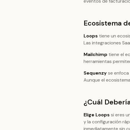
eventos de facturació
Ecosistema de
Loops
tiene un ecosi
Las integraciones Sa
Mailchimp
tiene el e
herramientas permiten
Sequenzy
se enfoca 
Aunque el ecosistema 
¿Cuál Debería
Elige Loops
si eres u
y la configuración rá
inmediatamente sin cu