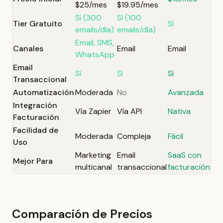
$25/mes
$19.95/mes
Sí (300
Sí (100
Tier Gratuito
Sí
emails/día)
emails/día)
Email, SMS,
Canales
Email
Email
WhatsApp
Email
Sí
Sí
Sí
Transaccional
Automatización
Moderada
No
Avanzada
Integración
Vía Zapier
Vía API
Nativa
Facturación
Facilidad de
Moderada
Compleja
Fácil
Uso
Marketing
Email
SaaS con
Mejor Para
multicanal
transaccional
facturación
Comparación de Precios