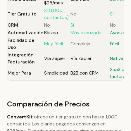
$25/mes
Sí (1,000
Tier Gratuito
No
Sí
contactos)
CRM
No
Sí
No
Automatización
Básica
Muy avanzada
Avanzada
Facilidad de
Muy fácil
Compleja
Fácil
Uso
Integración
Vía Zapier
Vía Zapier
Nativa
Facturación
SaaS con
Mejor Para
Simplicidad
B2B con CRM
facturaci
Comparación de Precios
ConvertKit
ofrece un tier gratuito con hasta 1,000
contactos. Los planes pagados comienzan en
$25/mes. El modelo de precios es simple y predecible.