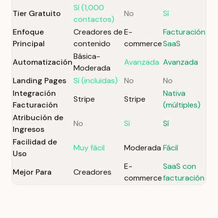
Sí (1,000
Tier Gratuito
No
Sí
contactos)
Enfoque
Creadores de
E-
Facturación
Principal
contenido
commerce
SaaS
Básica-
Automatización
Avanzada
Avanzada
Moderada
Landing Pages
Sí (incluidas)
No
No
Integración
Nativa
Stripe
Stripe
Facturación
(múltiples)
Atribución de
No
Sí
Sí
Ingresos
Facilidad de
Muy fácil
Moderada
Fácil
Uso
E-
SaaS con
Mejor Para
Creadores
commerce
facturación