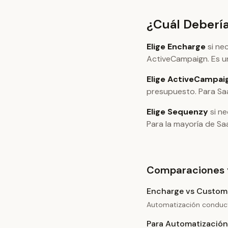
¿Cuál Debería
Elige Encharge
si ne
ActiveCampaign. Es u
Elige ActiveCampai
presupuesto. Para Sa
Elige Sequenzy
si ne
Para la mayoría de Saa
Comparaciones 
Encharge vs Custome
Automatización conduct
Para Automatización