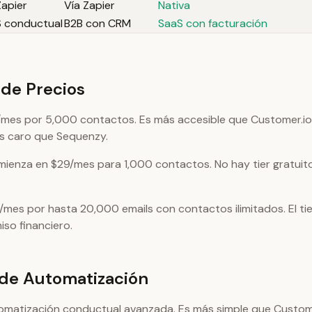
Zapier
Vía Zapier
Nativa
 conductual
B2B con CRM
SaaS con facturación
de Precios
mes por 5,000 contactos. Es más accesible que Customer.io
ás caro que Sequenzy.
ienza en $29/mes para 1,000 contactos. No hay tier gratuito,
/mes por hasta 20,000 emails con contactos ilimitados. El tie
so financiero.
de Automatización
omatización conductual avanzada. Es más simple que Custom