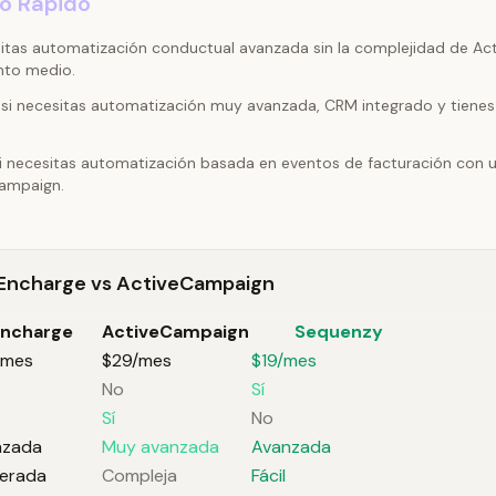
to Rápido
itas automatización conductual avanzada sin la complejidad de Ac
nto medio.
si necesitas automatización muy avanzada, CRM integrado y tiene
i necesitas automatización basada en eventos de facturación con una
ampaign.
 Encharge vs ActiveCampaign
ncharge
ActiveCampaign
Sequenzy
/mes
$29/mes
$19/mes
No
Sí
Sí
No
nzada
Muy avanzada
Avanzada
erada
Compleja
Fácil