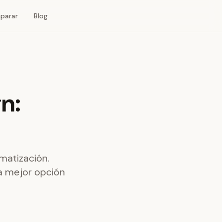
parar
Blog
n:
matización.
la mejor opción