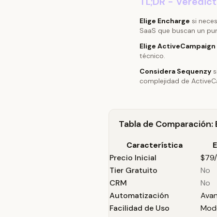
TL;DR - Veredic
Elige Encharge
si neces
SaaS que buscan un pu
Elige ActiveCampaign
técnico.
Considera Sequenzy
s
complejidad de ActiveC
Tabla de Comparación:
Característica
E
Precio Inicial
$79
Tier Gratuito
No
CRM
No
Automatización
Ava
Facilidad de Uso
Mod