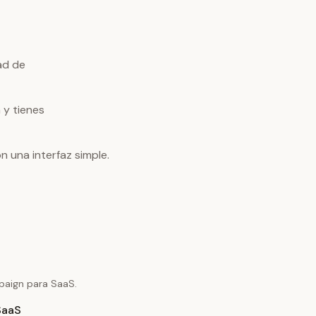
ad de
 y tienes
 una interfaz simple.
paign para SaaS.
SaaS