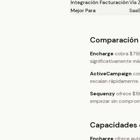
Integración Facturación
Vía 
Mejor Para
SaaS
Comparación 
Encharge
cobra $79/
significativamente m
ActiveCampaign
com
escalan rápidamente.
Sequenzy
ofrece $19
empezar sin compromi
Capacidades 
Encharge
ofrece aut