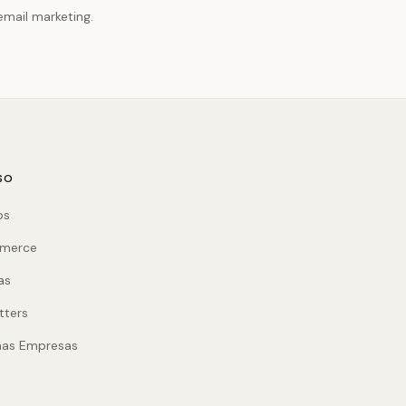
email marketing.
SO
ps
mmerce
as
tters
ñas Empresas