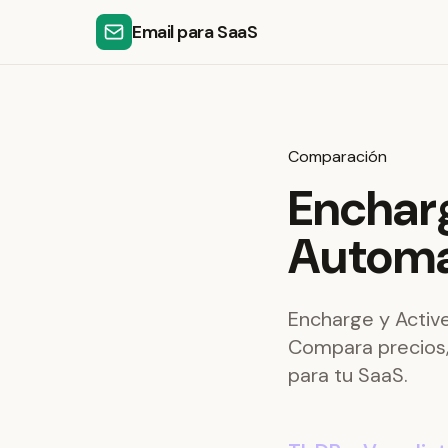
Email para SaaS
Comparación
Enchar
Automa
Encharge y Activ
Compara precios, 
para tu SaaS.