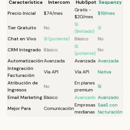
Característica
Intercom
HubSpot
Sequenzy
Gratis -
Precio Inicial
$74/mes
$19/mes
$20/mes
Sí
Tier Gratuito
No
Sí
(limitado)
Chat en Vivo
Sí (potente)
Básico
No
Sí
CRM Integrado
Básico
No
(potente)
Automatización
Avanzada
Avanzada
Avanzada
Integración
Vía API
Vía API
Nativa
Facturación
Atribución de
En planes
No
Sí
Ingresos
premium
Email Marketing
Básico
Avanzado
Avanzado
Empresas
SaaS con
Mejor Para
Comunicación
medianas
facturación