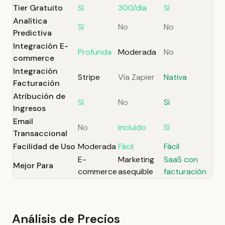
Tier Gratuito
Sí
300/día
Sí
Analítica
Sí
No
No
Predictiva
Integración E-
Profunda
Moderada
No
commerce
Integración
Stripe
Vía Zapier
Nativa
Facturación
Atribución de
Sí
No
Sí
Ingresos
Email
No
Incluido
Sí
Transaccional
Facilidad de Uso
Moderada
Fácil
Fácil
E-
Marketing
SaaS con
Mejor Para
commerce
asequible
facturación
Análisis de Precios