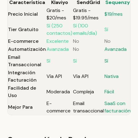
Característica
Klaviyo
SendGrid
Sequenzy
Gratis -
Gratis -
Precio Inicial
$19/mes
$20/mes
$19.95/mes
Sí (250
Sí (100
Tier Gratuito
Sí
contactos)
emails/día)
E-commerce
Excelente
No
No
Automatización
Avanzada
No
Avanzada
Email
Sí
Sí
Sí
Transaccional
Integración
Vía API
Vía API
Nativa
Facturación
Facilidad de
Moderada
Compleja
Fácil
Uso
E-
Email
SaaS con
Mejor Para
commerce
transaccional
facturación