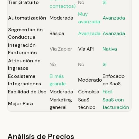
Tier Gratuito
No
Sí
contactos)
Muy
Automatización
Moderada
Avanzada
avanzada
Segmentación
Básica
Avanzada
Avanzada
Conductual
Integración
Vía Zapier
Vía API
Nativa
Facturación
Atribución de
No
No
Sí
Ingresos
Ecosistema
El más
Enfocado
Moderado
Integraciones
grande
en SaaS
Facilidad de Uso
Moderada
Compleja
Fácil
Marketing
SaaS
SaaS con
Mejor Para
general
técnico
facturación
Análisis de Precios