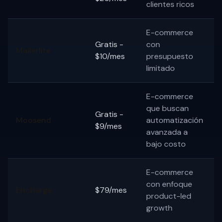
clientes ricos
E-commerce
Gratis -
con
Mailerlite
$10/mes
presupuesto
limitado
E-commerce
que buscan
Gratis -
Moosend
automatización
$9/mes
avanzada a
bajo costo
E-commerce
con enfoque
Encharge
$79/mes
product-led
growth