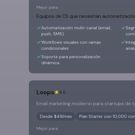
Mejor para:
Equipos de CS que necesitan automatización
Automatización multi-canal (email,
Segm
push, SMS)
com
Workflows visuales con ramas
Inte
condicionales
anal
Soporte para personalización
dinámica
Loops
4.6
Email marketing moderno para startups de t
Desde $49/mes
Plan Starter con 10,000 con
Mejor para: