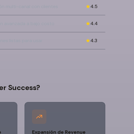
n multi-canal con clientes
4.5
n avanzada a bajo costo
4.4
es listas para usar
4.3
er Success?
e
Expansión de Revenue