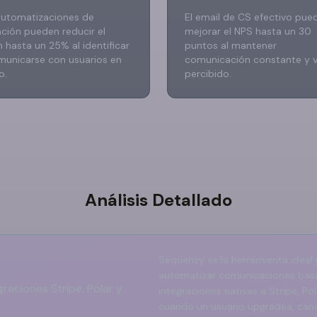
automatizaciones de
El email de CS efectivo pue
nción pueden reducir el
mejorar el NPS hasta un 30
 hasta un 25% al identificar
puntos al mantener
municarse con usuarios en
comunicación constante y v
o.
percibido.
Análisis Detallado
Sequenzy es la herramienta idea
automatizar comunicaciones basa
raciones Stripe, Polar y
integraciones nativas a Stripe, Po
cuando un usuario upgradea, canc