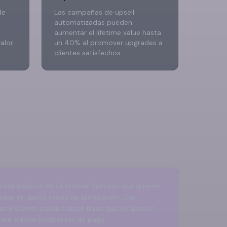
de
Las campañas de upsell
automatizadas pueden
aumentar el lifetime value hasta
alor
un 40% al promover upgrades a
clientes satisfechos.
l para equipos de Customer Success que quieren
das en datos reales de facturación. Con
lar y Creem, puedes crear flujos que se activan
ela o tiene problemas de pago.