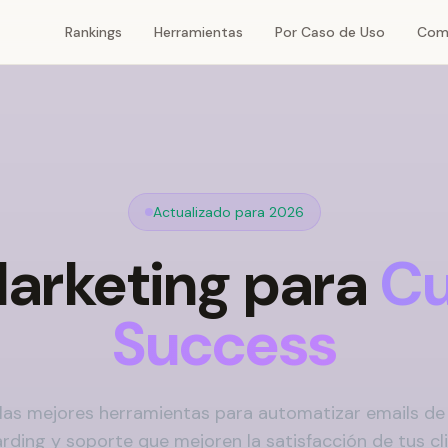
Rankings
Herramientas
Por Caso de Uso
Com
Actualizado para 2026
Marketing para
Cu
Success
as mejores herramientas para automatizar emails de 
rding y soporte que mejoren la satisfacción de tus cli