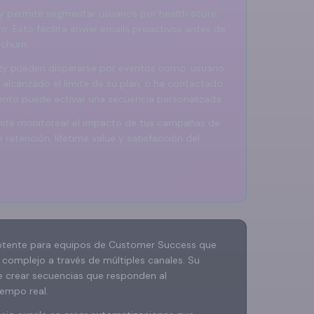
 permite segmentar usuarios por health score,
. Esto facilita enviar emails proactivos antes de
 churn.
y pueden dispararse por eventos como: usuario
a alcanzado el límite de su plan, o ha contactado
ento puede activar una secuencia personalizada.
mite monitorear el impacto de tus campañas de
etención, lifetime value y satisfacción del
otente para equipos de Customer Success que
complejo a través de múltiples canales. Su
te crear secuencias que responden al
empo real.