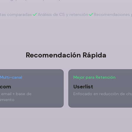
ntas comparadas
Análisis de CS y retención
Recomendaciones p
Recomendación Rápida
Multi-canal
Mejor para Retención
rcom
Userlist
 email + base de
Enfocado en reducción de ch
imiento