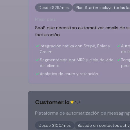
Desde $29/mes
Plan Starter incluye todas l
Mejor para:
SaaS que necesitan automatizar emails de 
facturación
Integración nativa con Stripe, Polar y
Auto
Creem
de f
Segmentación por MRR y ciclo de vida
Temp
del cliente
pers
Analytics de churn y retención
Customer.io
4.7
Plataforma de automatización de messaging 
Desde $100/mes
Basado en contactos activo