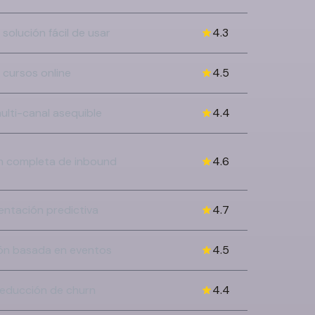
olución fácil de usar
4.3
 cursos online
4.5
ulti-canal asequible
4.4
ón completa de inbound
4.6
ntación predictiva
4.7
ón basada en eventos
4.5
reducción de churn
4.4