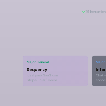
15 herramie
Mejor General
Mejor 
Sequenzy
Inte
Ideal para SaaS con
Chat +
Stripe/Polar/Creem
conoc