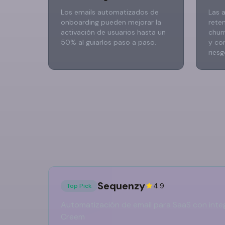
Los emails automatizados de
Las 
onboarding pueden mejorar la
rete
activación de usuarios hasta un
churn
50% al guiarlos paso a paso.
y co
riesg
Sequenzy
4.9
Top Pick
Automatización de email para SaaS con integ
Creem