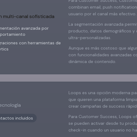
Para Customer Success, Customer
combinan email, push notification
usuario por el canal más efectivo.
 multi-canal sofisticada
La segmentación avanzada permit
entación avanzada por
producto, datos demográficos y 
portamiento
ultra-personalizadas.
graciones con herramientas de
Aunque es más costoso que algunas
ytics
con funcionalidades avanzadas co
dinámica de contenido.
Loops es una opción moderna pa
que quieren una plataforma limpia 
ecnología
crear campañas de success rápi
Para Customer Success, Loops o
tactos incluidos
se pueden activar desde tu produ
check-in cuando un usuario no ha