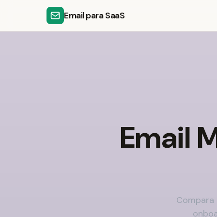
Email para SaaS
Email 
Compara l
onboa