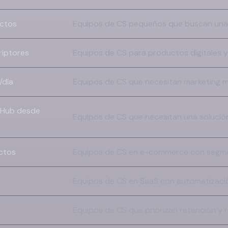
actos
Equipos de CS pequeños que buscan una s
riptores
Equipos de CS para productos digitales y
/día
Equipos de CS que necesitan marketing m
g Hub desde
Equipos de CS que necesitan una soluci
ctos
Equipos de CS en e-commerce con segme
Equipos de CS en SaaS con automatizaci
Equipos de CS que priorizan retención y 