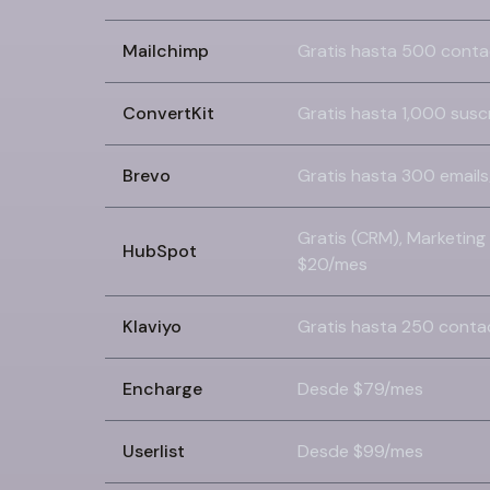
Mailchimp
Gratis hasta 500 cont
ConvertKit
Gratis hasta 1,000 susc
Brevo
Gratis hasta 300 emails
Gratis (CRM), Marketin
HubSpot
$20/mes
Klaviyo
Gratis hasta 250 conta
Encharge
Desde $79/mes
Userlist
Desde $99/mes