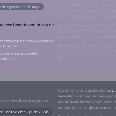
Para Customer Success, Sequenzy
as integraciones de pago
NPS y eventos de uso del producto
que un usuario entre en riesgo de
success basados en datos de
Las automatizaciones de Sequenz
no ha iniciado sesión en X días, h
soporte múltiples veces. Cada ev
matización basada en eventos
El dashboard de analytics te per
acturación
Customer Success en métricas de r
lates transaccionales
cliente.
onalizables
Customer.io es una plataforma p
necesitan automatizar messaging 
para productos digitales
editor visual de workflows permi
comportamiento del usuario en ti
s, incluye email, push y SMS