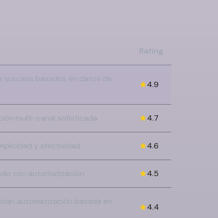
Rating
de success basados en datos de
4.9
ión multi-canal sofisticada
4.7
plicidad y efectividad
4.6
ado con automatización
4.5
itan automatización basada en
4.4