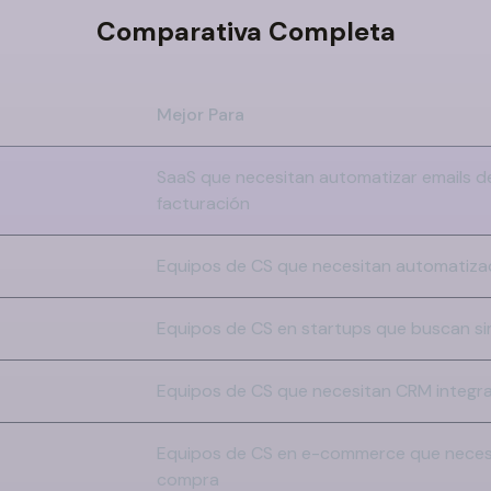
Comparativa Completa
Mejor Para
SaaS que necesitan automatizar emails 
facturación
Equipos de CS que necesitan automatizac
Equipos de CS en startups que buscan sim
Equipos de CS que necesitan CRM integr
Equipos de CS en e-commerce que neces
compra