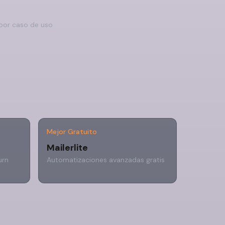
or caso de uso
Mejor Gratuito
Mailerlite
urn
Automatizaciones avanzadas gratis