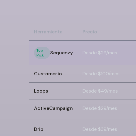
Herramienta
Precio
Top
Sequenzy
Desde $29/mes
Pick
Customer.io
Desde $100/mes
Loops
Desde $49/mes
ActiveCampaign
Desde $29/mes
Drip
Desde $39/mes