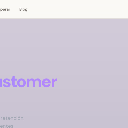
parar
Blog
stomer
retención,
entes.