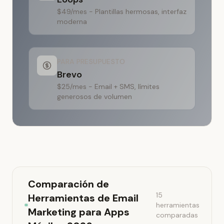
$49/mes - Plantillas hermosas, interfaz
moderna
PARA PRESUPUESTO
Brevo
$25/mes - Email + SMS, límites
generosos de volumen
Comparación de
15
Herramientas de Email
herramientas
Marketing para Apps
comparadas