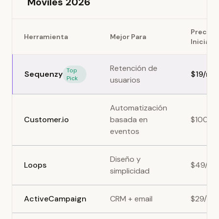
Móviles 2026
Precio
Herramienta
Mejor Para
Inicial
Retención de
Top
Sequenzy
$19/me
Pick
usuarios
Automatización
Customer.io
basada en
$100/m
eventos
Diseño y
Loops
$49/me
simplicidad
ActiveCampaign
CRM + email
$29/me