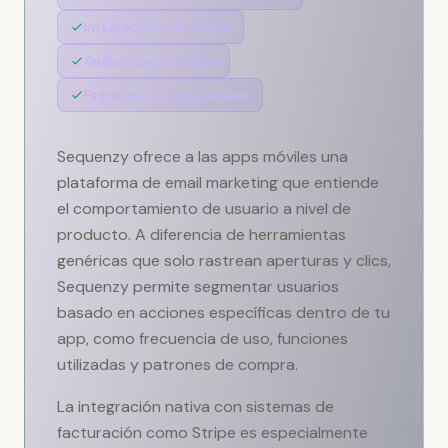
Integración con Stripe
Análisis de cohortes
Flujos de re-engagement
Sequenzy ofrece a las apps móviles una
plataforma de email marketing que entiende
el comportamiento de usuario a nivel de
producto. A diferencia de herramientas
genéricas que solo rastrean aperturas y clics,
Sequenzy permite segmentar usuarios
basado en acciones específicas dentro de tu
app, como frecuencia de uso, funciones
utilizadas y patrones de compra.
La integración nativa con sistemas de
facturación como Stripe es especialmente