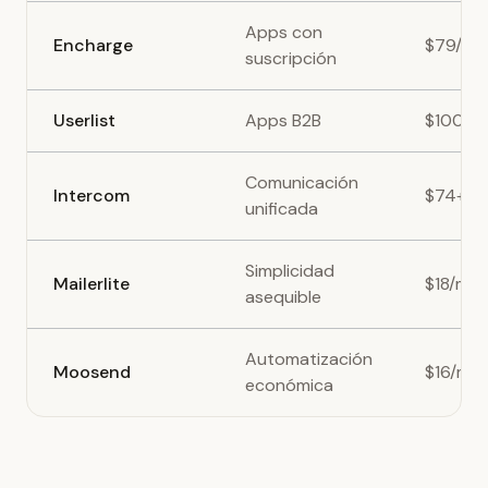
Apps con
Encharge
$79/me
suscripción
Userlist
Apps B2B
$100+/
Comunicación
Intercom
$74+/m
unificada
Simplicidad
Mailerlite
$18/mes
asequible
Automatización
Moosend
$16/me
económica