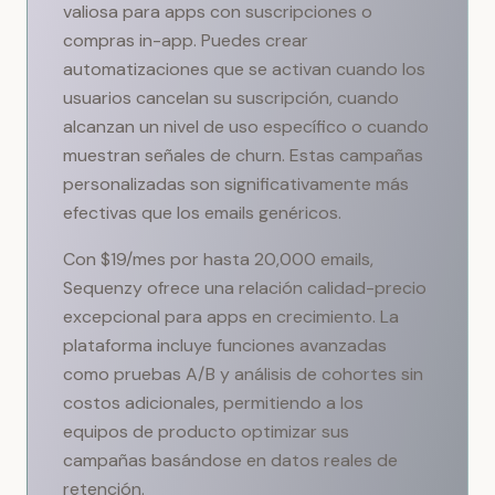
valiosa para apps con suscripciones o
compras in-app. Puedes crear
automatizaciones que se activan cuando los
usuarios cancelan su suscripción, cuando
alcanzan un nivel de uso específico o cuando
muestran señales de churn. Estas campañas
personalizadas son significativamente más
efectivas que los emails genéricos.
Con $19/mes por hasta 20,000 emails,
Sequenzy ofrece una relación calidad-precio
excepcional para apps en crecimiento. La
plataforma incluye funciones avanzadas
como pruebas A/B y análisis de cohortes sin
costos adicionales, permitiendo a los
equipos de producto optimizar sus
campañas basándose en datos reales de
retención.