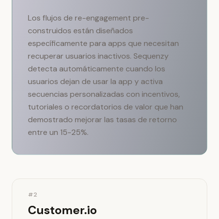
Los flujos de re-engagement pre-
construidos están diseñados
específicamente para apps que necesitan
recuperar usuarios inactivos. Sequenzy
detecta automáticamente cuando los
usuarios dejan de usar la app y activa
secuencias personalizadas con incentivos,
tutoriales o recordatorios de valor que han
demostrado mejorar las tasas de retorno
entre un 15-25%.
#2
Customer.io