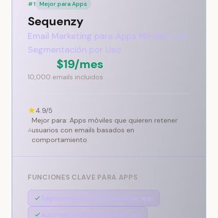
#1
Mejor para Apps
Sequenzy
Email Marketing para Apps Móviles con
Segmentación por Uso
$19/mes
10,000 emails incluidos
4.9/5
Mejor para: Apps móviles que quieren retener
usuarios con emails basados en
comportamiento
FUNCIONES CLAVE PARA APPS
Segmentación por eventos de app
Automatización basada en uso