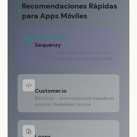
Recomendaciones Rápidas
para Apps Móviles
MEJOR GENERAL
Sequenzy
$19/mes - Segmentación por eventos
de app, re-engagement automatizado
PARA EQUIPOS TÉCNICOS
Customer.io
$100/mes - Automatización basada en
eventos, flexibilidad técnica
PARA DISEÑO
Loops