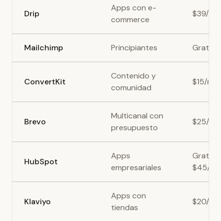
Apps con e-
Drip
$39/me
commerce
Mailchimp
Principiantes
Gratis
Contenido y
ConvertKit
$15/me
comunidad
Multicanal con
Brevo
$25/me
presupuesto
Apps
Gratis -
HubSpot
empresariales
$45/me
Apps con
Klaviyo
$20/me
tiendas