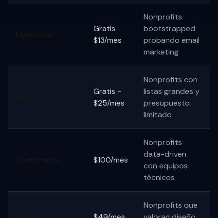
Nonprofits
Gratis -
bootstrapped
Mailchimp
$13/mes
probando email
marketing
Nonprofits con
Gratis -
listas grandes y
Brevo
$25/mes
presupuesto
limitado
Nonprofits
data-driven
Customer.io
$100/mes
con equipos
técnicos
Nonprofits que
Loops
$49/mes
valoran diseño