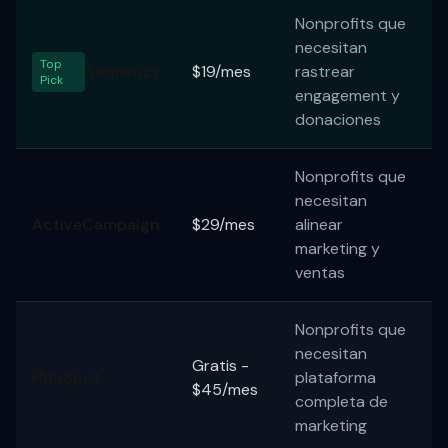
Nonprofits que
necesitan
Top
Sequenzy
$19/mes
rastrear
Pick
engagement y
donaciones
Nonprofits que
necesitan
ActiveCampaign
$29/mes
alinear
marketing y
ventas
Nonprofits que
necesitan
Gratis -
HubSpot
plataforma
$45/mes
completa de
marketing