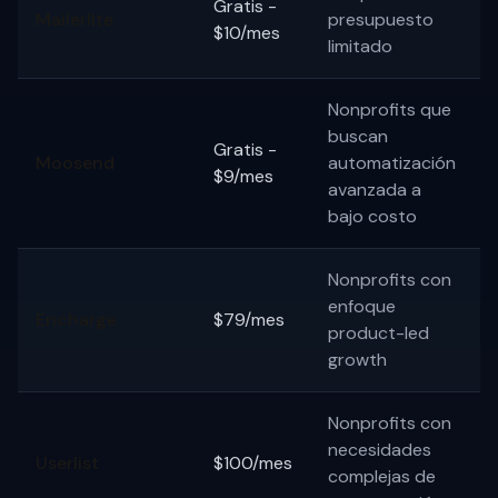
Gratis -
Mailerlite
presupuesto
$10/mes
limitado
Nonprofits que
buscan
Gratis -
Moosend
automatización
$9/mes
avanzada a
bajo costo
Nonprofits con
enfoque
Encharge
$79/mes
product-led
growth
Nonprofits con
necesidades
Userlist
$100/mes
complejas de