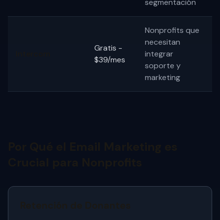
segmentación
Nonprofits que
necesitan
Gratis -
Intercom
integrar
$39/mes
soporte y
marketing
Por Qué el Email Marketing es
Crucial para Nonprofits
Retención de Donantes