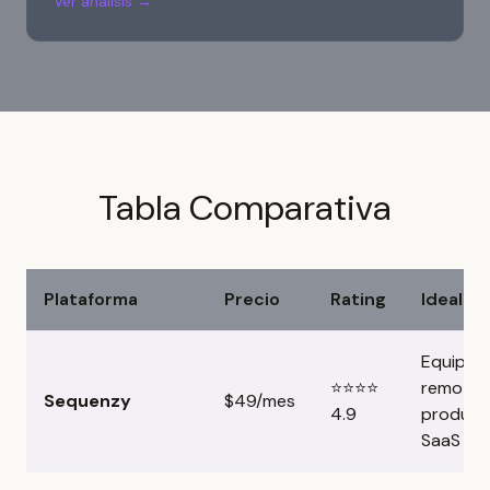
Ver análisis →
Tabla Comparativa
Plataforma
Precio
Rating
Ideal Pa
Equipos
⭐⭐⭐⭐
remotos
Sequenzy
$49/mes
4.9
product
SaaS