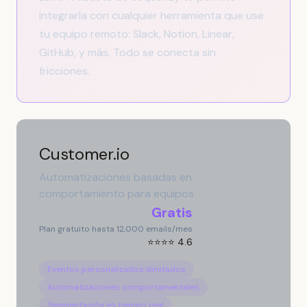
integrarla con cualquier herramienta que use
tu equipo remoto: Slack, Notion, Linear,
GitHub, y más. Todo se conecta sin
fricciones.
Customer.io
Automatizaciones basadas en
comportamiento para equipos
Gratis
Plan gratuito hasta 12,000 emails/mes
⭐⭐⭐⭐ 4.6
Eventos personalizados ilimitados
Automatizaciones comportamentales
Segmentación en tiempo real