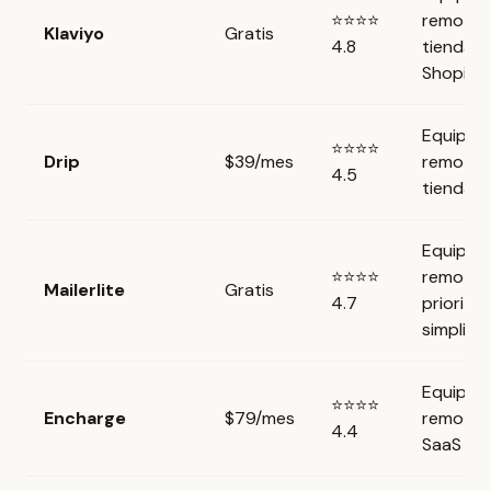
⭐⭐⭐⭐
remotos
Klaviyo
Gratis
4.8
tienda
Shopify
Equipos
⭐⭐⭐⭐
Drip
$39/mes
remotos
4.5
tienda o
Equipos
⭐⭐⭐⭐
remotos
Mailerlite
Gratis
4.7
prioriza
simplici
Equipos
⭐⭐⭐⭐
Encharge
$79/mes
remotos
4.4
SaaS