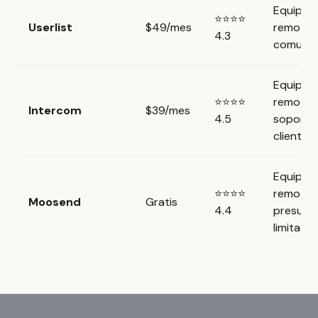
Equipos
⭐⭐⭐⭐
Userlist
$49/mes
remotos
4.3
comuni
Equipos
⭐⭐⭐⭐
remotos
Intercom
$39/mes
4.5
soporte 
cliente
Equipos
⭐⭐⭐⭐
remotos
Moosend
Gratis
4.4
presupu
limitado