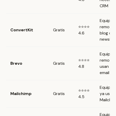
CRM
Equipos
⭐⭐⭐⭐
remotos
ConvertKit
Gratis
4.6
blog o
newslet
Equipos
⭐⭐⭐⭐
remotos
Brevo
Gratis
4.8
usan SM
email
Equipos
⭐⭐⭐⭐
Mailchimp
Gratis
ya usan
4.5
Mailchi
Equipos