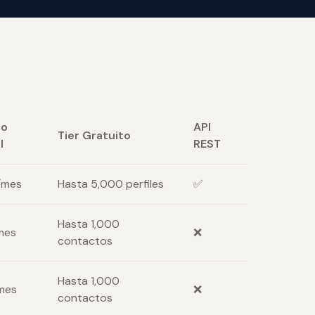
io
API
Tier Gratuito
l
REST
/mes
Hasta 5,000 perfiles
✅
Hasta 1,000
mes
❌
contactos
Hasta 1,000
mes
❌
contactos