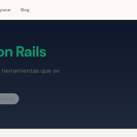
parar
Blog
n Rails
n herramientas que se
ductual