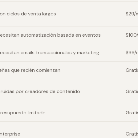
con ciclos de venta largos
$29/
 necesitan automatización basada en eventos
$100
necesitan emails transaccionales y marketing
$99/
ueñas que recién comienzan
Grati
struidas por creadores de contenido
Grati
presupuesto limitado
Grati
enterprise
Grati