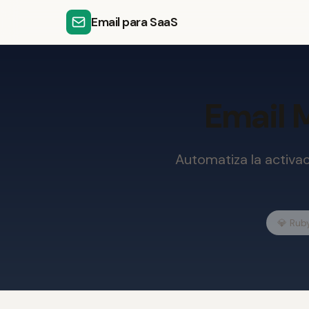
Email para SaaS
Email 
Automatiza la activa
💎 Ruby