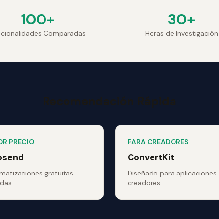
100+
30+
ncionalidades Comparadas
Horas de Investigación
Recomendación Rápida
OR PRECIO
PARA CREADORES
osend
ConvertKit
matizaciones gratuitas
Diseñado para aplicaciones
idas
creadores