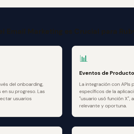
el Email Marketing es Crucial para Ruby
📊
Eventos de Product
avés del onboarding,
La integración con APIs
 en su progreso. Las
específicos de la aplicac
ectar usuarios
"usuario usó función X"
relevante y oportuna.