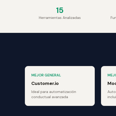
15
Herramientas Analizadas
Fu
MEJOR GENERAL
MEJ
Customer.io
Mo
Ideal para automatización
Auto
conductual avanzada
inclu