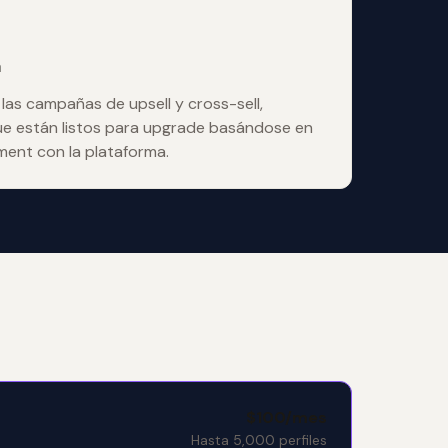
a
a las campañas de upsell y cross-sell,
que están listos para upgrade basándose en
ment con la plataforma.
$100/mes
Hasta 5,000 perfiles