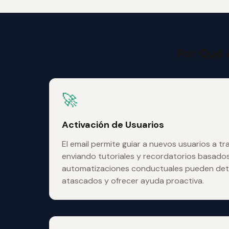
Por Qué 
🚀
Activación de Usuarios
El email permite guiar a nuevos usuarios a tr
enviando tutoriales y recordatorios basados
automatizaciones conductuales pueden det
atascados y ofrecer ayuda proactiva.