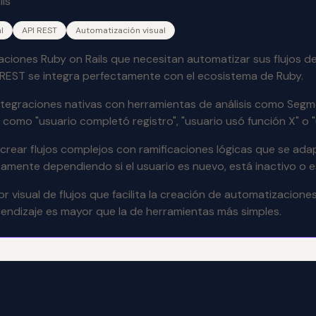
ls
l
API REST
Automatización visual
icaciones Ruby on Rails que necesitan automatizar sus flujos
 REST se integra perfectamente con el ecosistema de Ruby.
 integraciones nativas con herramientas de análisis como Seg
o "usuario completó registro", "usuario usó función X" o "us
rear flujos complejos con ramificaciones lógicas que se ada
amente dependiendo si el usuario es nuevo, está inactivo o e
r visual de flujos que facilita la creación de automatizacion
endizaje es mayor que la de herramientas más simples.