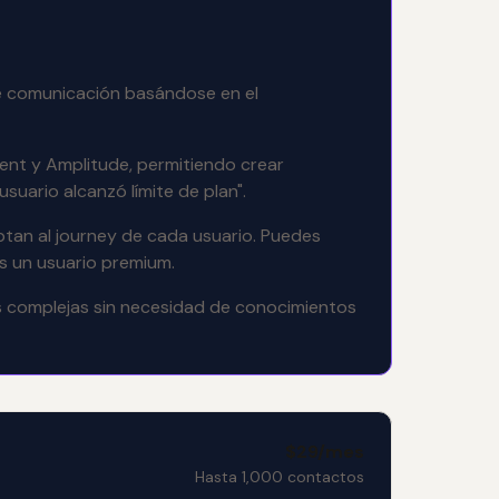
 de comunicación basándose en el
ment y Amplitude, permitiendo crear
uario alcanzó límite de plan".
ptan al journey de cada usuario. Puedes
s un usuario premium.
es complejas sin necesidad de conocimientos
$29/mes
Hasta 1,000 contactos