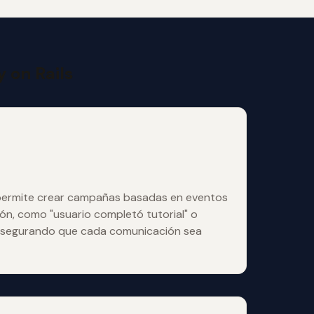
 on Rails
o
 permite crear campañas basadas en eventos
ión, como "usuario completó tutorial" o
, asegurando que cada comunicación sea