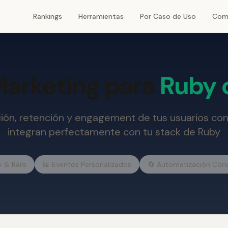
Rankings
Herramientas
Por Caso de Uso
Com
Marketing para
Ruby o
ción, retención y engagement de tus usuarios co
integran perfectamente con tu stack de Ruby
 & Rails
📊 Eventos Personalizados
🔄 Automatización Con