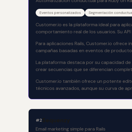
Automatización conductual para Ruby on Rai
Eventos personalizados
Segmentación conductua
Customer.io es la plataforma ideal para apl
comportamiento real de los usuarios. Su API
Para aplicaciones Rails, Customer.io ofrece
campañas basadas en eventos de producto com
La plataforma destaca por su capacidad de c
crear secuencias que se diferencian complet
Customer.io también ofrece un potente edito
técnicos avanzados, aunque su curva de apr
Sequenzy
#2
Email marketing simple para Rails