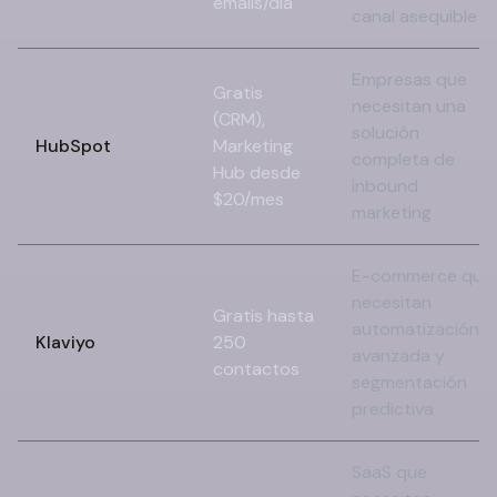
emails/día
canal asequible
Empresas que
Gratis
necesitan una
(CRM),
solución
HubSpot
Marketing
completa de
Hub desde
inbound
$20/mes
marketing
E-commerce que
necesitan
Gratis hasta
automatización
Klaviyo
250
avanzada y
contactos
segmentación
predictiva
SaaS que