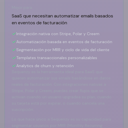
Mejor para:
SaaS que necesitan automatizar emails basados
en eventos de facturación
Integración nativa con Stripe, Polar y Creem
Automatización basada en eventos de facturación
Segmentación por MRR y ciclo de vida del cliente
Templates transaccionales personalizables
Analytics de churn y retención
Sequenzy es la herramienta ideal para SaaS que
quieren automatizar sus emails basándose en datos
reales de facturación. Con integraciones nativas a
Stripe, Polar y Creem, puedes crear flujos que se
activan cuando un usuario upgradea su plan, cuando
su tarjeta está por expirar, o cuando cancela una
suscripción.
Lo que hace único a Sequenzy es su capacidad para
segmentar usuarios por MRR (Monthly Recurring