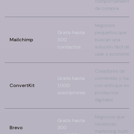
comportamiento
de compra
Negocios
Gratis hasta
pequeños que
Mailchimp
500
buscan una
contactos
solución fácil de
usar y económica
Creadores de
Gratis hasta
contenido y SaaS
ConvertKit
1,000
con enfoque en
suscriptores
productos
digitales
Negocios que
Gratis hasta
necesitan
Brevo
300
marketing multi-