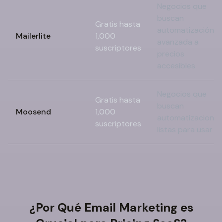
Negocios que
buscan
Gratis hasta
automatización
Mailerlite
1,000
avanzada a
suscriptores
precios
accesibles
Negocios que
Gratis hasta
buscan
Moosend
1,000
automatizacione
suscriptores
listas para usar
¿Por Qué Email Marketing es