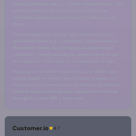
Revenue), lifetime value, y ciclo de vida del cliente. Esto
permite enviar emails ultra-personalizados que
realmente impactan en la retención y reducción de
churn.
Para estrategias de pricing SaaS, Sequenzy ofrece
automatizaciones pre-construidas como secuencias
de upgrade, emails de win-back para usuarios que
cancelaron, y notificaciones de cambios en el estado
de suscripción. Todo esto sin necesidad de código.
El pricing es competitivo para SaaS, con planes que
escalan según el número de contactos y envíos. La
integración con herramientas de analytics te permite
medir el impacto real de cada campaña en métricas
de negocio como MRR y churn rate.
Customer.io
4.7