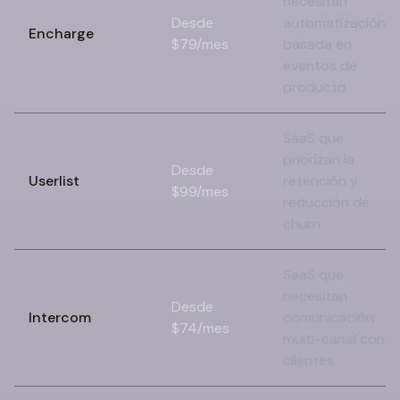
necesitan
Desde
automatización
Encharge
$79/mes
basada en
eventos de
producto
SaaS que
priorizan la
Desde
Userlist
retención y
$99/mes
reducción de
churn
SaaS que
necesitan
Desde
Intercom
comunicación
$74/mes
multi-canal con
clientes