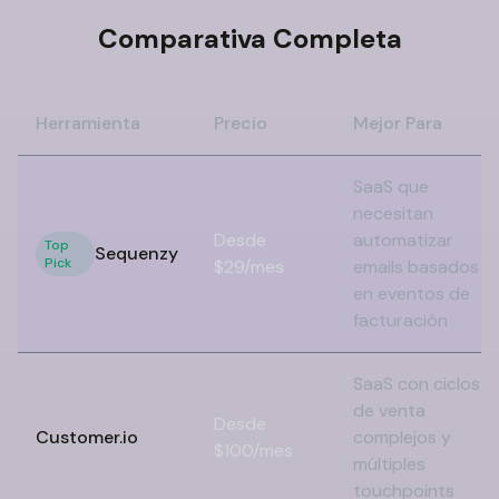
Comparativa Completa
Herramienta
Precio
Mejor Para
SaaS que
necesitan
Desde
automatizar
Top
Sequenzy
Pick
$29/mes
emails basados
en eventos de
facturación
SaaS con ciclos
de venta
Desde
Customer.io
complejos y
$100/mes
múltiples
touchpoints