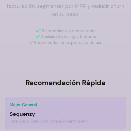
facturación, segmentar por MRR y reducir churn
en tu SaaS.
15 herramientas comparadas
Análisis de pricing y features
Recomendaciones por caso de uso
Recomendación Rápida
Mejor General
Sequenzy
Ideal para SaaS con Stripe/Polar/Creem