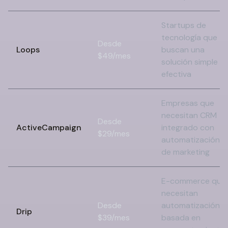
Startups de
tecnología que
Desde
Loops
buscan una
$49/mes
solución simple y
efectiva
Empresas que
necesitan CRM
Desde
ActiveCampaign
integrado con
$29/mes
automatización
de marketing
E-commerce que
necesitan
Desde
automatización
Drip
$39/mes
basada en