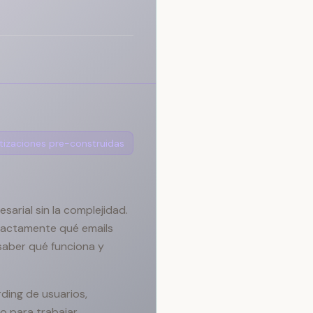
izaciones pre-construidas
arial sin la complejidad.
exactamente qué emails
 saber qué funciona y
ding de usuarios,
o para trabajar