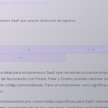
 para Solopreneurs SaaS
eneurs SaaS que quieren atribución de ingresos
e/Polar/Creem
Segmentación basada en ingresos
Automat
mpo real
Configuración en minutos
a ideal para solopreneurs SaaS que necesitan potencia empres
 de facturación con Stripe, Polar y Creem, puedes rastrear 
bir código personalizado. Para un solopreneur, esto significa
po.
matizaciones pre-construidas específicas para SaaS: onboar
go, prevención de churn y win-back. Cada flujo está diseñad