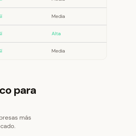
Sí
Media
Sí
Alta
Sí
Media
ico para
mpresas más
icado.