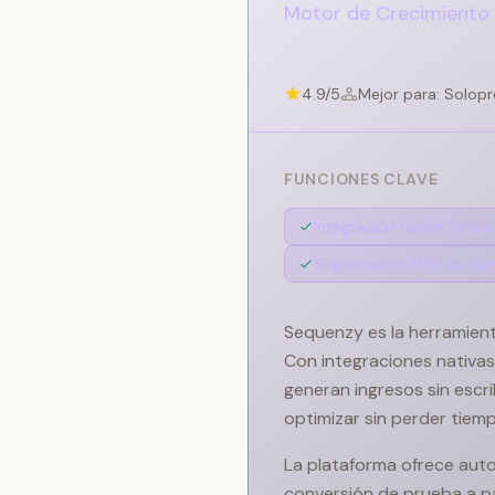
Motor de Crecimiento
4.9/5
Mejor para: Solopr
FUNCIONES CLAVE
Integración nativa Strip
Seguimiento MRR en tie
Sequenzy es la herramient
Con integraciones nativas
generan ingresos sin escri
optimizar sin perder tiem
La plataforma ofrece auto
conversión de prueba a pa