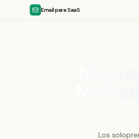
Email para SaaS
Mejore
Marketi
Los solopre