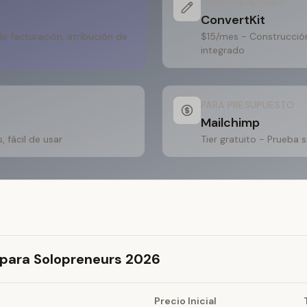
PARA CREADORES
ConvertKit
de facturación, atribución de
$15/mes - Construcció
integrado
PARA PRESUPUESTO
Mailchimp
 fácil de usar
Tier gratuito - Prueba 
para Solopreneurs 2026
Precio Inicial