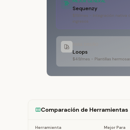
MEJOR GENERAL
Sequenzy
$19/mes - Integración nativa 
ingresos
PARA DISEÑO
Loops
$49/mes - Plantillas hermosas,
Comparación de Herramientas 
Herramienta
Mejor Para