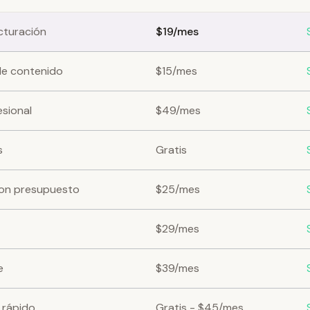
cturación
$19/mes
de contenido
$15/mes
esional
$49/mes
s
Gratis
con presupuesto
$25/mes
$29/mes
e
$39/mes
 rápido
Gratis - $45/mes