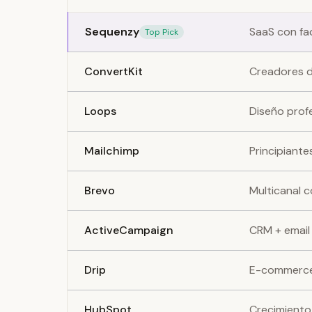
Sequenzy
SaaS con fa
Top Pick
ConvertKit
Creadores 
Loops
Diseño prof
Mailchimp
Principiante
Brevo
Multicanal 
ActiveCampaign
CRM + email
Drip
E-commerc
HubSpot
Crecimiento