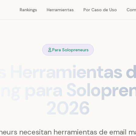
Rankings
Herramientas
Por Caso de Uso
Com
Para Solopreneurs
s Herramientas d
ng para Solopre
2026
neurs necesitan herramientas de email m