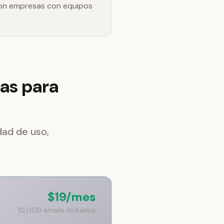
on empresas con equipos
as para
dad de uso,
$19/mes
10,000 emails incluidos