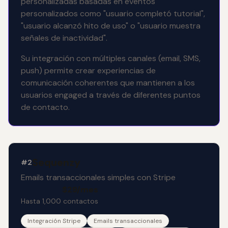
personalizadas basadas en eventos
personalizados como "usuario completó tutorial",
"usuario alcanzó hito de uso" o "usuario muestra
señales de inactividad".
Su integración con múltiples canales (email, SMS,
push) permite crear experiencias de
comunicación coherentes que mantienen a los
usuarios engaged a través de diferentes puntos
de contacto.
Sequenzy
#2
Emails transaccionales simples con Stripe
$29/mes
Hasta 1,000 contactos
Integración Stripe
Emails transaccionales