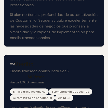
profesionales.
Si bien no tiene la profundidad de automatización
de Customer.io, Sequenzy cubre excelentemente
las necesidades de negocios que priorizan la
simplicidad y la rapidez de implementación para
emails transaccionales.
Userlist
#3
Emails transaccionales para SaaS
$99/mes
Hasta 1,000 personas
Emails transaccionales
Segmentación de usuarios
Automatización conductual
API REST
Userlist está diseñado específicamente para