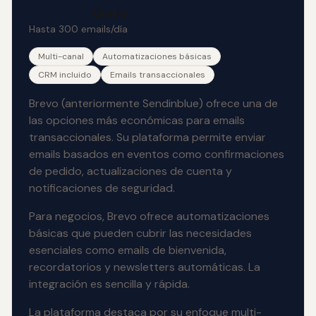
Gratis
Hasta 300 emails/día
Multi-canal
Automatizaciones básicas
CRM incluido
Emails transaccionales
Brevo (anteriormente Sendinblue) ofrece una de
las opciones más económicas para emails
transaccionales. Su plataforma permite enviar
emails basados en eventos como confirmaciones
de pedido, actualizaciones de cuenta y
notificaciones de seguridad.
Para negocios, Brevo ofrece automatizaciones
básicas que pueden cubrir las necesidades
esenciales como emails de bienvenida,
recordatorios y newsletters automáticas. La
integración es sencilla y rápida.
La plataforma destaca por su enfoque multi-