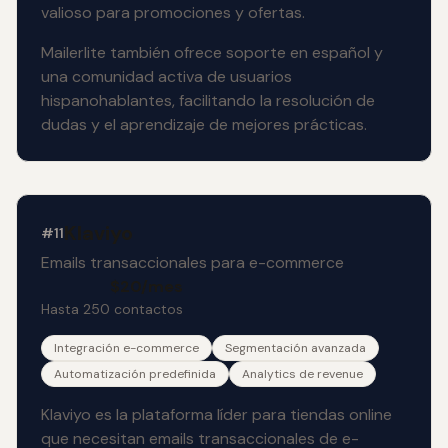
valioso para promociones y ofertas.
Mailerlite también ofrece soporte en español y
una comunidad activa de usuarios
hispanohablantes, facilitando la resolución de
dudas y el aprendizaje de mejores prácticas.
Klaviyo
#11
Emails transaccionales para e-commerce
$20/mes
Hasta 250 contactos
Integración e-commerce
Segmentación avanzada
Automatización predefinida
Analytics de revenue
Klaviyo es la plataforma líder para tiendas online
que necesitan emails transaccionales de e-