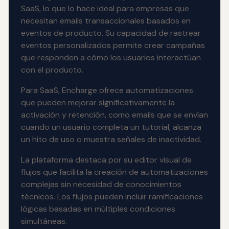
SaaS, lo que lo hace ideal para empresas que
necesitan emails transaccionales basados en
eventos de producto. Su capacidad de rastrear
eventos personalizados permite crear campañas
que responden a cómo los usuarios interactúan
con el producto.
Para SaaS, Encharge ofrece automatizaciones
que pueden mejorar significativamente la
activación y retención, como emails que se envían
cuando un usuario completa un tutorial, alcanza
un hito de uso o muestra señales de inactividad.
La plataforma destaca por su editor visual de
flujos que facilita la creación de automatizaciones
complejas sin necesidad de conocimientos
técnicos. Los flujos pueden incluir ramificaciones
lógicas basadas en múltiples condiciones
simultáneas.