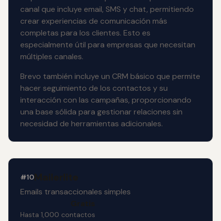
canal que incluye email, SMS y chat, permitiendo
crear experiencias de comunicación más
completas para los clientes. Esto es
especialmente útil para empresas que necesitan
múltiples canales.
Brevo también incluye un CRM básico que permite
hacer seguimiento de los contactos y su
interacción con las campañas, proporcionando
una base sólida para gestionar relaciones sin
necesidad de herramientas adicionales.
Mailerlite
#10
Emails transaccionales simples
Gratis
Hasta 1,000 contactos