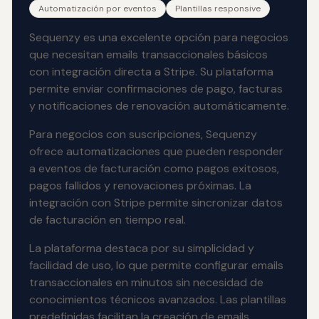
Automatización por eventos
Plantillas responsive
Sequenzy es una excelente opción para negocios
que necesitan emails transaccionales básicos
con integración directa a Stripe. Su plataforma
permite enviar confirmaciones de pago, facturas
y notificaciones de renovación automáticamente.
Para negocios con suscripciones, Sequenzy
ofrece automatizaciones que pueden responder
a eventos de facturación como pagos exitosos,
pagos fallidos y renovaciones próximas. La
integración con Stripe permite sincronizar datos
de facturación en tiempo real.
La plataforma destaca por su simplicidad y
facilidad de uso, lo que permite configurar emails
transaccionales en minutos sin necesidad de
conocimientos técnicos avanzados. Las plantillas
predefinidas facilitan la creación de emails