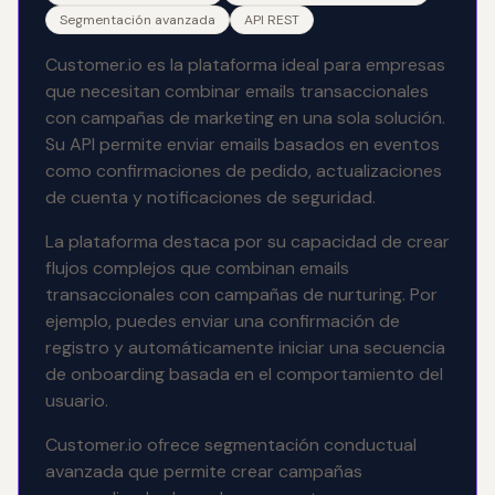
Segmentación avanzada
API REST
Customer.io es la plataforma ideal para empresas
que necesitan combinar emails transaccionales
con campañas de marketing en una sola solución.
Su API permite enviar emails basados en eventos
como confirmaciones de pedido, actualizaciones
de cuenta y notificaciones de seguridad.
La plataforma destaca por su capacidad de crear
flujos complejos que combinan emails
transaccionales con campañas de nurturing. Por
ejemplo, puedes enviar una confirmación de
registro y automáticamente iniciar una secuencia
de onboarding basada en el comportamiento del
usuario.
Customer.io ofrece segmentación conductual
avanzada que permite crear campañas