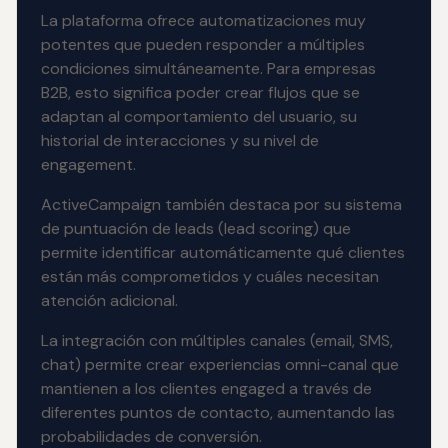
La plataforma ofrece automatizaciones muy
potentes que pueden responder a múltiples
condiciones simultáneamente. Para empresas
B2B, esto significa poder crear flujos que se
adaptan al comportamiento del usuario, su
historial de interacciones y su nivel de
engagement.
ActiveCampaign también destaca por su sistema
de puntuación de leads (lead scoring) que
permite identificar automáticamente qué clientes
están más comprometidos y cuáles necesitan
atención adicional.
La integración con múltiples canales (email, SMS,
chat) permite crear experiencias omni-canal que
mantienen a los clientes engaged a través de
diferentes puntos de contacto, aumentando las
probabilidades de conversión.