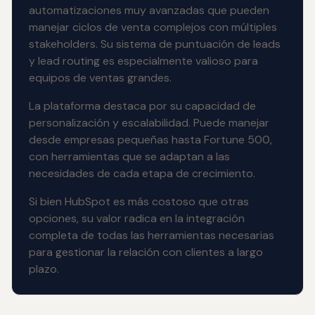
automatizaciones muy avanzadas que pueden
manejar ciclos de venta complejos con múltiples
stakeholders. Su sistema de puntuación de leads
y lead routing es especialmente valioso para
equipos de ventas grandes.
La plataforma destaca por su capacidad de
personalización y escalabilidad. Puede manejar
desde empresas pequeñas hasta Fortune 500,
con herramientas que se adaptan a las
necesidades de cada etapa de crecimiento.
Si bien HubSpot es más costoso que otras
opciones, su valor radica en la integración
completa de todas las herramientas necesarias
para gestionar la relación con clientes a largo
plazo.