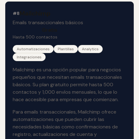
Mailchimp
#8
Emails transaccionales básicos
Gratis
Hasta 500 contactos
Automatizaciones
Plantillas
Analytics
Integraciones
Mailchimp es una opción popular para negocios
pequeños que necesitan emails transaccionales
básicos. Su plan gratuito permite hasta 500
contactos y 1,000 envíos mensuales, lo que lo
hace accesible para empresas que comienzan.
Para emails transaccionales, Mailchimp ofrece
automatizaciones que pueden cubrir las
necesidades básicas como confirmaciones de
registro, actualizaciones de cuenta y