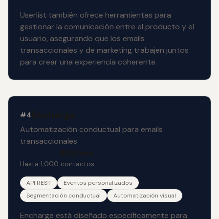
Userlist también ofrece herramientas para
gestionar la comunicación entre el producto y el
usuario, asegurando que los emails
transaccionales y de marketing trabajen juntos
para crear una experiencia coherente.
Encharge
#4
Automatización conductual para emails
transaccionales
$59/mes
Hasta 1,000 contactos
API REST
Eventos personalizados
Segmentación conductual
Automatización visual
Encharge está diseñado específicamente para