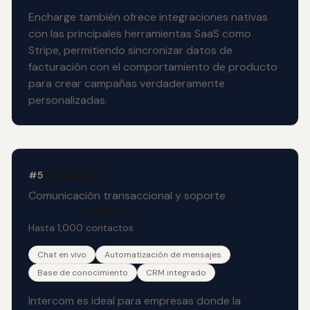
Encharge también ofrece integraciones nativas
con las principales herramientas SaaS como
Stripe, permitiendo sincronizar datos de
facturación con el comportamiento de producto
para crear campañas verdaderamente
personalizadas.
Intercom
#5
Comunicación transaccional y soporte
$39/mes
Hasta 1,000 contactos
Chat en vivo
Automatización de mensajes
Base de conocimiento
CRM integrado
Intercom es ideal para empresas donde la