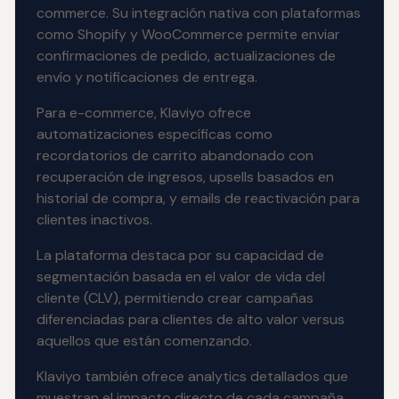
commerce. Su integración nativa con plataformas
como Shopify y WooCommerce permite enviar
confirmaciones de pedido, actualizaciones de
envío y notificaciones de entrega.
Para e-commerce, Klaviyo ofrece
automatizaciones específicas como
recordatorios de carrito abandonado con
recuperación de ingresos, upsells basados en
historial de compra, y emails de reactivación para
clientes inactivos.
La plataforma destaca por su capacidad de
segmentación basada en el valor de vida del
cliente (CLV), permitiendo crear campañas
diferenciadas para clientes de alto valor versus
aquellos que están comenzando.
Klaviyo también ofrece analytics detallados que
muestran el impacto directo de cada campaña