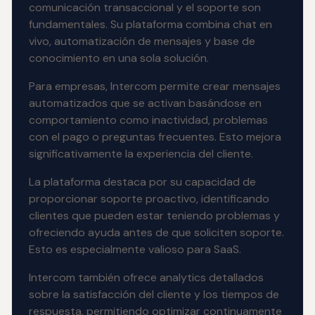
comunicación transaccional y el soporte son
fundamentales. Su plataforma combina chat en
vivo, automatización de mensajes y base de
conocimiento en una sola solución.
Para empresas, Intercom permite crear mensajes
automatizados que se activan basándose en
comportamiento como inactividad, problemas
con el pago o preguntas frecuentes. Esto mejora
significativamente la experiencia del cliente.
La plataforma destaca por su capacidad de
proporcionar soporte proactivo, identificando
clientes que pueden estar teniendo problemas y
ofreciendo ayuda antes de que soliciten soporte.
Esto es especialmente valioso para SaaS.
Intercom también ofrece analytics detallados
sobre la satisfacción del cliente y los tiempos de
respuesta, permitiendo optimizar continuamente