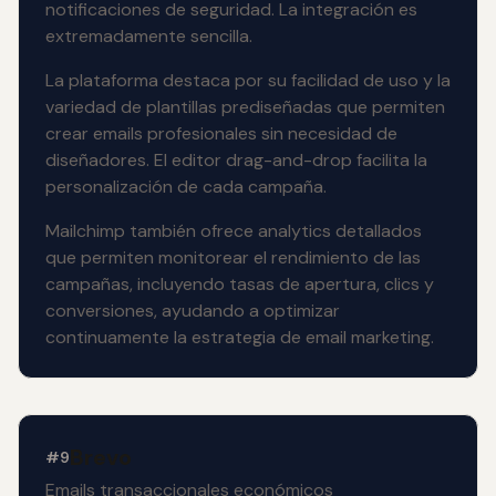
notificaciones de seguridad. La integración es
extremadamente sencilla.
La plataforma destaca por su facilidad de uso y la
variedad de plantillas prediseñadas que permiten
crear emails profesionales sin necesidad de
diseñadores. El editor drag-and-drop facilita la
personalización de cada campaña.
Mailchimp también ofrece analytics detallados
que permiten monitorear el rendimiento de las
campañas, incluyendo tasas de apertura, clics y
conversiones, ayudando a optimizar
continuamente la estrategia de email marketing.
Brevo
#9
Emails transaccionales económicos