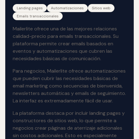
Landing pages
Automatizaciones
Sitios web
Emails transaccionales
Mailerlite ofrece una de las mejores relaciones
calidad-precio para emails transaccionales. Su
plataforma permite crear emails basados en
eventos y automatizaciones que cubren las
necesidades básicas de comunicación.
Para negocios, Mailerlite ofrece automatizaciones
que pueden cubrir las necesidades básicas de
email marketing como secuencias de bienvenida,
newsletters automáticas y emails de seguimiento.
La interfaz es extremadamente fácil de usar.
La plataforma destaca por incluir landing pages y
constructores de sitios web, lo que permite a
negocios crear páginas de aterrizaje adicionales
sin costos adicionales. Esto es especialmente