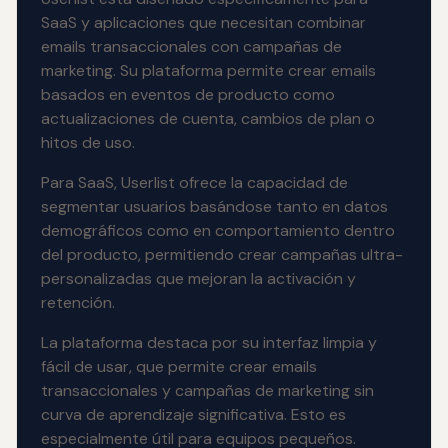
SaaS y aplicaciones que necesitan combinar
emails transaccionales con campañas de
marketing. Su plataforma permite crear emails
basados en eventos de producto como
actualizaciones de cuenta, cambios de plan o
hitos de uso.
Para SaaS, Userlist ofrece la capacidad de
segmentar usuarios basándose tanto en datos
demográficos como en comportamiento dentro
del producto, permitiendo crear campañas ultra-
personalizadas que mejoran la activación y
retención.
La plataforma destaca por su interfaz limpia y
fácil de usar, que permite crear emails
transaccionales y campañas de marketing sin
curva de aprendizaje significativa. Esto es
especialmente útil para equipos pequeños.