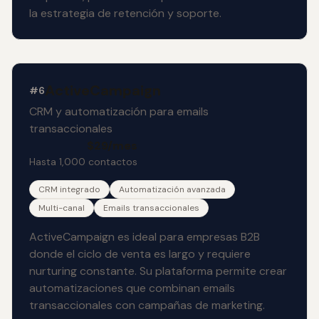
la estrategia de retención y soporte.
ActiveCampaign
#6
CRM y automatización para emails
transaccionales
$29/mes
Hasta 1,000 contactos
CRM integrado
Automatización avanzada
Multi-canal
Emails transaccionales
ActiveCampaign es ideal para empresas B2B
donde el ciclo de venta es largo y requiere
nurturing constante. Su plataforma permite crear
automatizaciones que combinan emails
transaccionales con campañas de marketing.