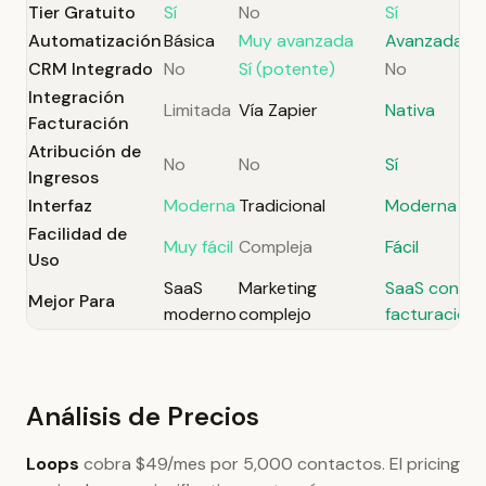
Tier Gratuito
Sí
No
Sí
Automatización
Básica
Muy avanzada
Avanzada
CRM Integrado
No
Sí (potente)
No
Integración
Limitada
Vía Zapier
Nativa
Facturación
Atribución de
No
No
Sí
Ingresos
Interfaz
Moderna
Tradicional
Moderna
Facilidad de
Muy fácil
Compleja
Fácil
Uso
SaaS
Marketing
SaaS con
Mejor Para
moderno
complejo
facturación
Análisis de Precios
Loops
cobra $49/mes por 5,000 contactos. El pricing