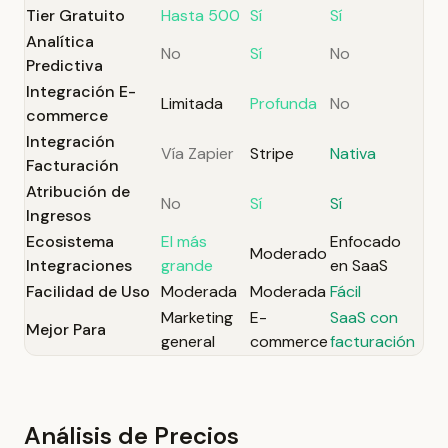
Tier Gratuito
Hasta 500
Sí
Sí
Analítica
No
Sí
No
Predictiva
Integración E-
Limitada
Profunda
No
commerce
Integración
Vía Zapier
Stripe
Nativa
Facturación
Atribución de
No
Sí
Sí
Ingresos
Ecosistema
El más
Enfocado
Moderado
Integraciones
grande
en SaaS
Facilidad de Uso
Moderada
Moderada
Fácil
Marketing
E-
SaaS con
Mejor Para
general
commerce
facturación
Análisis de Precios